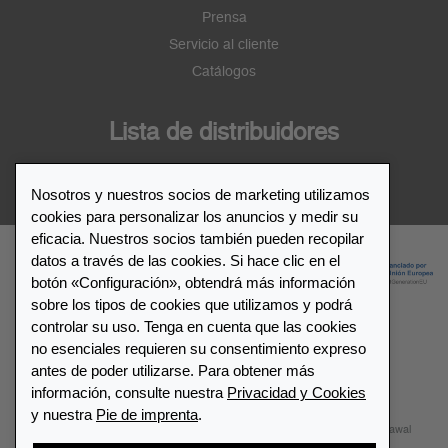
Prensa
Servicio al cliente
Catálogos
Lista de distribuidores
Distribuidor de Leuchtturm1917
Nosotros y nuestros socios de marketing utilizamos
cookies para personalizar los anuncios y medir su
eficacia. Nuestros socios también pueden recopilar
datos a través de las cookies. Si hace clic en el
botón «Configuración», obtendrá más información
sobre los tipos de cookies que utilizamos y podrá
controlar su uso. Tenga en cuenta que las cookies
no esenciales requieren su consentimiento expreso
© 2026 LEUCHTTURM1917. All rights reserved.
antes de poder utilizarse. Para obtener más
información, consulte nuestra
Privacidad y Cookies
Configuración de cookies
Privacidad y Cookies
y nuestra
Pie de imprenta
.
Términos y Condiciones
Mapa del sitio
Contactar
Withdrawal