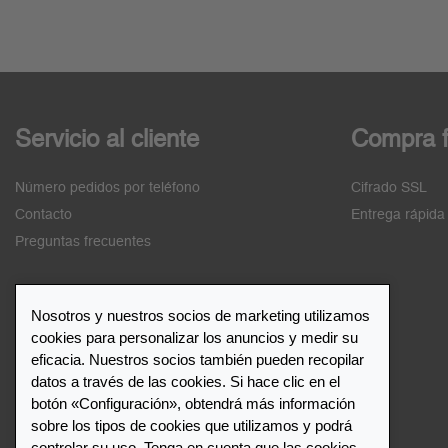
Servicio al cliente
Compra f
Número pedidos por teléfono
Cifrado SSL
Contacto
Entrega rápida
Preguntas frecuentes
Nosotros y nuestros socios de marketing utilizamos
cookies para personalizar los anuncios y medir su
Lista de distribuidores
eficacia. Nuestros socios también pueden recopilar
datos a través de las cookies. Si hace clic en el
botón «Configuración», obtendrá más información
Distribuidor de Leuchtturm1917
sobre los tipos de cookies que utilizamos y podrá
controlar su uso. Tenga en cuenta que las cookies