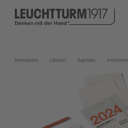
Inicio
Bullet Journal Edition 2
Novedades
Libretas
Agendas
Instrument