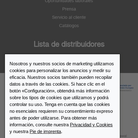
Oportunidades laborales
Prensa
Servicio al cliente
Catálogos
Lista de distribuidores
Distribuidor de Leuchtturm1917
Nosotros y nuestros socios de marketing utilizamos
cookies para personalizar los anuncios y medir su
eficacia. Nuestros socios también pueden recopilar
datos a través de las cookies. Si hace clic en el
botón «Configuración», obtendrá más información
sobre los tipos de cookies que utilizamos y podrá
controlar su uso. Tenga en cuenta que las cookies
no esenciales requieren su consentimiento expreso
© 2026 LEUCHTTURM1917. All rights reserved.
antes de poder utilizarse. Para obtener más
información, consulte nuestra
Privacidad y Cookies
Configuración de cookies
Privacidad y Cookies
y nuestra
Pie de imprenta
.
Términos y Condiciones
Mapa del sitio
Contactar
Withdrawal