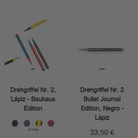
1
2
1
2
3
Drehgriffel Nr. 2,
Drehgriffel Nr. 2
Lápiz - Bauhaus
Bullet Journal
Edition
Edition, Negro -
Lápiz
+2 más
33,50
€