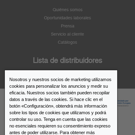
Quiénes somos
Oportunidades laborales
Prensa
Servicio al cliente
Catálogos
Lista de distribuidores
Distribuidor de Leuchtturm1917
Nosotros y nuestros socios de marketing utilizamos
cookies para personalizar los anuncios y medir su
eficacia. Nuestros socios también pueden recopilar
datos a través de las cookies. Si hace clic en el
botón «Configuración», obtendrá más información
sobre los tipos de cookies que utilizamos y podrá
controlar su uso. Tenga en cuenta que las cookies
no esenciales requieren su consentimiento expreso
© 2026 LEUCHTTURM1917. All rights reserved.
antes de poder utilizarse. Para obtener más