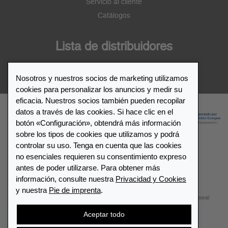
Servicio al cliente
Catálogos
Lista de distribuidores
Distribuidor de Leuchtturm1917
Nosotros y nuestros socios de marketing utilizamos
cookies para personalizar los anuncios y medir su
eficacia. Nuestros socios también pueden recopilar
datos a través de las cookies. Si hace clic en el
botón «Configuración», obtendrá más información
sobre los tipos de cookies que utilizamos y podrá
controlar su uso. Tenga en cuenta que las cookies
no esenciales requieren su consentimiento expreso
© 2026 LEUCHTTURM1917. All rights reserved.
antes de poder utilizarse. Para obtener más
información, consulte nuestra
Privacidad y Cookies
Configuración de cookies
Privacidad y Cookies
y nuestra
Pie de imprenta
.
Términos y Condiciones
Mapa del sitio
Contactar
Withdrawal
Aceptar todo
Cancelar contrato