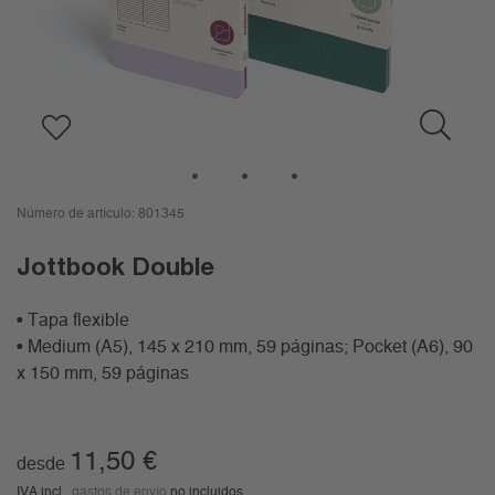
1
2
3
Número de artículo:
801345
Jottbook Double
• Tapa flexible
• Medium (A5), 145 x 210 mm, 59 páginas; Pocket (A6), 90
x 150 mm, 59 páginas
11,50
€
desde
IVA incl.,
gastos de envío
no incluidos