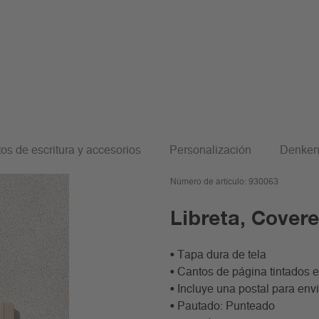
ered for Sunshine
os de escritura y accesorios
Personalización
Denken
Número de artículo:
930063
Libreta, Cover
• Tapa dura de tela
• Cantos de página tintados e
• Incluye una postal para env
• Pautado: Punteado