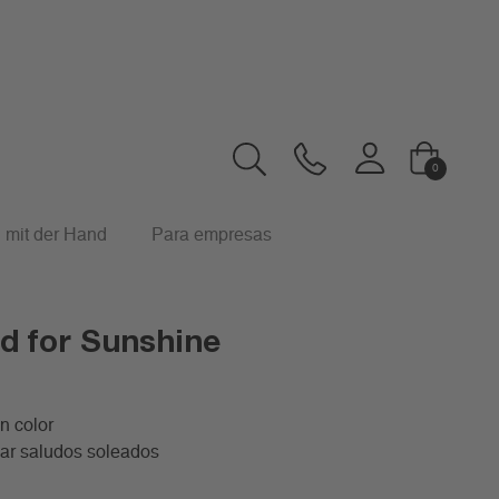
0
 mit der Hand
Para empresas
«
1
2
3
»
Artículos:
ed for Sunshine
n color
iar saludos soleados