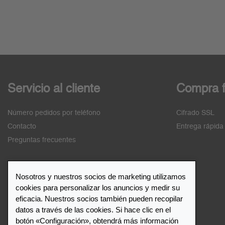
Servicio al cliente
Compra f
Número pedidos por teléfono
Cifrado SSL
Contacto
Entrega rápida
Preguntas frecuentes
Nosotros y nuestros socios de marketing utilizamos
cookies para personalizar los anuncios y medir su
Lista de distribuidores
eficacia. Nuestros socios también pueden recopilar
datos a través de las cookies. Si hace clic en el
botón «Configuración», obtendrá más información
Distribuidor de Leuchtturm1917