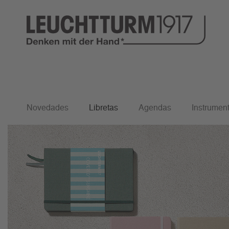
Inicio
Libretas
Ediciones Especiales
Covered for Sunshine
Libreta, Cov
Novedades
Libretas
Agendas
Instrument