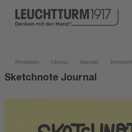
Inicio
Journals
Sketchnote Journal
Novedades
Libretas
Agendas
Instrument
Sketchnote Journal
Sketchnote Journal