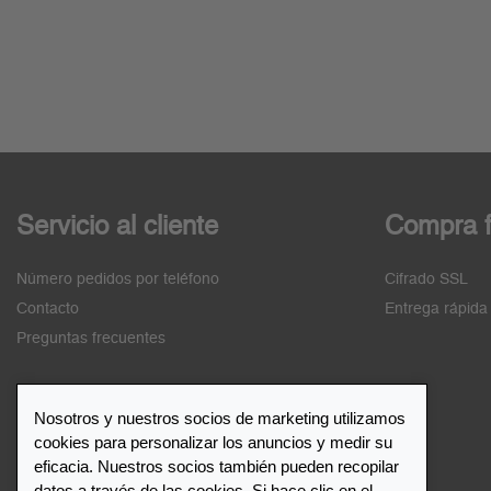
Servicio al cliente
Compra f
Número pedidos por teléfono
Cifrado SSL
Contacto
Entrega rápida
Preguntas frecuentes
Nosotros y nuestros socios de marketing utilizamos
cookies para personalizar los anuncios y medir su
Lista de distribuidores
eficacia. Nuestros socios también pueden recopilar
datos a través de las cookies. Si hace clic en el