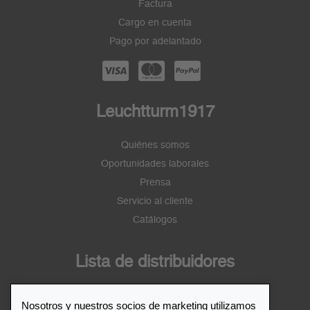
Factura
Cargo en cuenta
Pago por adelantado
Leuchtturm1917
Quiénes somos
Oportunidades laborales
Prensa
Servicio al cliente
Catálogos
Lista de distribuidores
Distribuidor de Leuchtturm1917
Nosotros y nuestros socios de marketing utilizamos