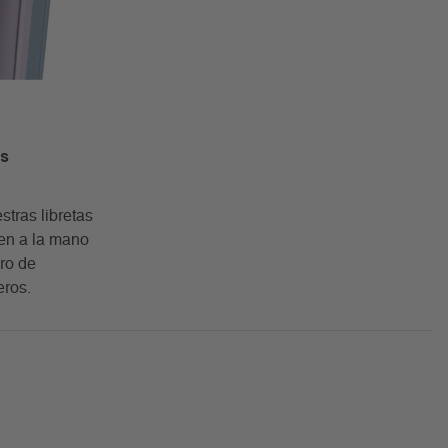
es
stras libretas
en a la mano
ro de
eros.