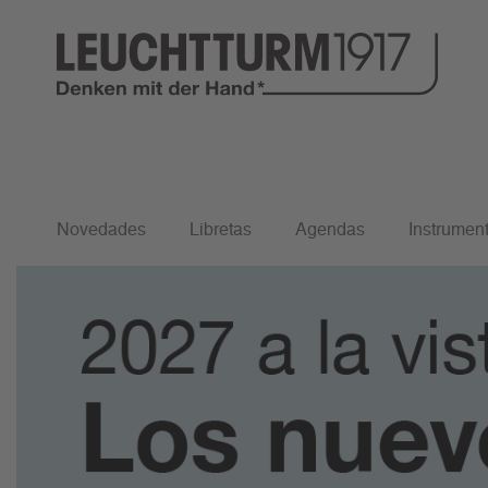
Inicio
Guía de Agendas
Novedades
Libretas
Agendas
Instrument
Guía de Agendas