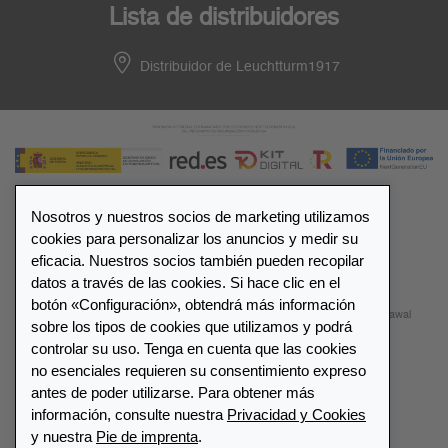
Lista de distribuidores
Distribuidor de Leuchtturm1917
Nosotros y nuestros socios de marketing utilizamos
cookies para personalizar los anuncios y medir su
© 2026 LEUCHTTURM1917. All rights reserved.
eficacia. Nuestros socios también pueden recopilar
datos a través de las cookies. Si hace clic en el
Configuración de cookies
Privacidad y Cookies
botón «Configuración», obtendrá más información
Términos y Condiciones
Mapa del sitio
Contactar
Withdrawal
sobre los tipos de cookies que utilizamos y podrá
controlar su uso. Tenga en cuenta que las cookies
Cancelar contrato
no esenciales requieren su consentimiento expreso
antes de poder utilizarse. Para obtener más
España
información, consulte nuestra
Privacidad y Cookies
y nuestra
Pie de imprenta
.