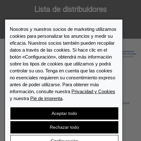
Lista de distribuidores
Distribuidor de Leuchtturm1917
Nosotros y nuestros socios de marketing utilizamos
cookies para personalizar los anuncios y medir su
eficacia. Nuestros socios también pueden recopilar
datos a través de las cookies. Si hace clic en el
botón «Configuración», obtendrá más información
sobre los tipos de cookies que utilizamos y podrá
controlar su uso. Tenga en cuenta que las cookies
no esenciales requieren su consentimiento expreso
© 2026 LEUCHTTURM1917. All rights reserved.
antes de poder utilizarse. Para obtener más
información, consulte nuestra
Privacidad y Cookies
Configuración de cookies
Privacidad y Cookies
y nuestra
Pie de imprenta
.
Términos y Condiciones
Mapa del sitio
Contactar
Withdrawal
Aceptar todo
Cancelar contrato
Rechazar todo
España