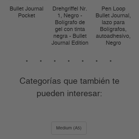
A
Bullet Journal
Drehgriffel Nr.
Pen Loop
Pocket
1, Negro -
Bullet Journal,
Bolígrafo de
lazo para
gel con tinta
Bolígrafos,
negra - Bullet
autoadhesivo,
Journal Edition
Negro
1
2
3
4
5
6
7
Categorías que también te
pueden interesar:
Medium (A5)