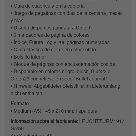
• Guía de cuadrícula en la cubierta
• Juego de pegatinas con días de la semana, meses
y más
• Diseño de puntos (Lineatura Dotted)
• 3 marcadores de página de colores
• Índice, Future Log y 206 páginas numeradas
• Cinta elástica de cierre en color sólido
• Bolsillo interior
• Bloque de páginas con encuadernación cosida
• Disponible en colores negro, blush, Blue22 o
Green23 con relieve en seco "Bullet Journal"
• Hinweis: Abgebildeter Bleistift ist im Lieferumfang
nicht enthalten.
Formato
• Medium (A5) 145 x 210 mm; Tapa dura
Información sobre el fabricante:
LEUCHTTURM1917
GmbH
Am Spakenberg 45