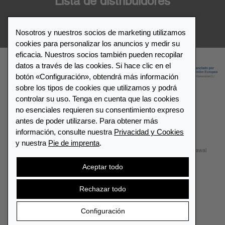
Lista de distribuidores
Distribuidor de Leuchtturm1917
Nosotros y nuestros socios de marketing utilizamos
cookies para personalizar los anuncios y medir su
eficacia. Nuestros socios también pueden recopilar
datos a través de las cookies. Si hace clic en el
botón «Configuración», obtendrá más información
sobre los tipos de cookies que utilizamos y podrá
controlar su uso. Tenga en cuenta que las cookies
no esenciales requieren su consentimiento expreso
© 2026 LEUCHTTURM1917. All rights reserved.
antes de poder utilizarse. Para obtener más
información, consulte nuestra
Privacidad y Cookies
Configuración de cookies
Privacidad y Cookies
y nuestra
Pie de imprenta
.
Términos y Condiciones
Mapa del sitio
Contactar
Withdrawal
Aceptar todo
Cancelar contrato
Rechazar todo
España
Configuración