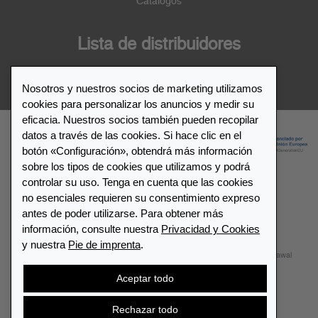
Catálogos
Lista de distribuidores
Distribuidor de Leuchtturm1917
Nosotros y nuestros socios de marketing utilizamos
cookies para personalizar los anuncios y medir su
eficacia. Nuestros socios también pueden recopilar
datos a través de las cookies. Si hace clic en el
botón «Configuración», obtendrá más información
sobre los tipos de cookies que utilizamos y podrá
controlar su uso. Tenga en cuenta que las cookies
no esenciales requieren su consentimiento expreso
© 2026 LEUCHTTURM1917. All rights reserved.
antes de poder utilizarse. Para obtener más
información, consulte nuestra
Privacidad y Cookies
Configuración de cookies
Privacidad y Cookies
y nuestra
Pie de imprenta
.
Términos y Condiciones
Mapa del sitio
Contactar
Withdrawal
Aceptar todo
Cancelar contrato
Rechazar todo