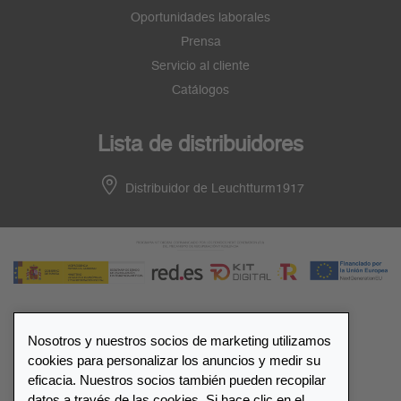
Oportunidades laborales
Prensa
Servicio al cliente
Catálogos
Lista de distribuidores
Distribuidor de Leuchtturm1917
Nosotros y nuestros socios de marketing utilizamos
© 2026 LEUCHTTURM1917. All rights reserved.
cookies para personalizar los anuncios y medir su
eficacia. Nuestros socios también pueden recopilar
Configuración de cookies
Privacidad y Cookies
datos a través de las cookies. Si hace clic en el