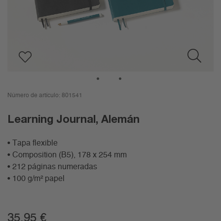
1
2
Número de artículo:
801541
Learning Journal, Alemán
• Tapa flexible
• Composition (B5), 178 x 254 mm
• 212 páginas numeradas
• 100 g/m² papel
35,95
€