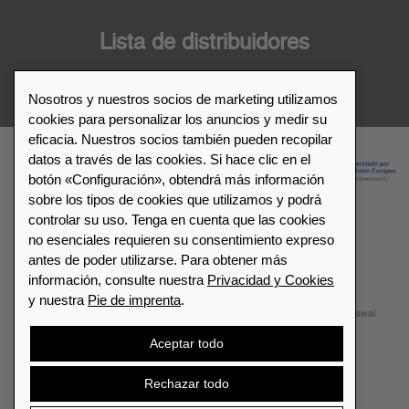
Lista de distribuidores
Distribuidor de Leuchtturm1917
Nosotros y nuestros socios de marketing utilizamos
cookies para personalizar los anuncios y medir su
eficacia. Nuestros socios también pueden recopilar
datos a través de las cookies. Si hace clic en el
botón «Configuración», obtendrá más información
sobre los tipos de cookies que utilizamos y podrá
controlar su uso. Tenga en cuenta que las cookies
no esenciales requieren su consentimiento expreso
© 2026 LEUCHTTURM1917. All rights reserved.
antes de poder utilizarse. Para obtener más
información, consulte nuestra
Privacidad y Cookies
Configuración de cookies
Privacidad y Cookies
y nuestra
Pie de imprenta
.
Términos y Condiciones
Mapa del sitio
Contactar
Withdrawal
Aceptar todo
Cancelar contrato
Rechazar todo
España