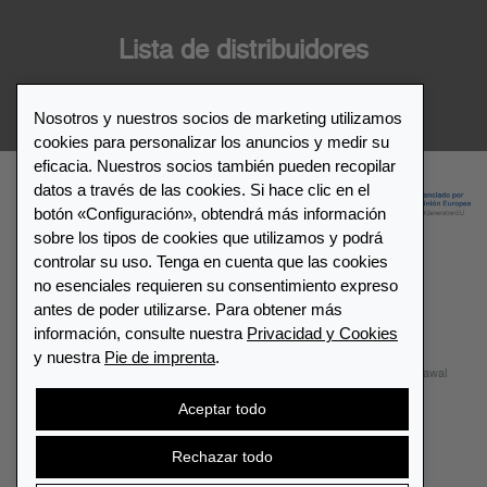
Lista de distribuidores
Distribuidor de Leuchtturm1917
Nosotros y nuestros socios de marketing utilizamos
cookies para personalizar los anuncios y medir su
eficacia. Nuestros socios también pueden recopilar
datos a través de las cookies. Si hace clic en el
botón «Configuración», obtendrá más información
sobre los tipos de cookies que utilizamos y podrá
controlar su uso. Tenga en cuenta que las cookies
no esenciales requieren su consentimiento expreso
© 2026 LEUCHTTURM1917. All rights reserved.
antes de poder utilizarse. Para obtener más
información, consulte nuestra
Privacidad y Cookies
Configuración de cookies
Privacidad y Cookies
y nuestra
Pie de imprenta
.
Términos y Condiciones
Mapa del sitio
Contactar
Withdrawal
Aceptar todo
Cancelar contrato
Rechazar todo
España