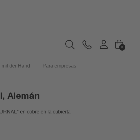
0
 mit der Hand
Para empresas
«
6
7
8
9
10
»
Artículos:
l, Alemán
RNAL" en cobre en la cubierta