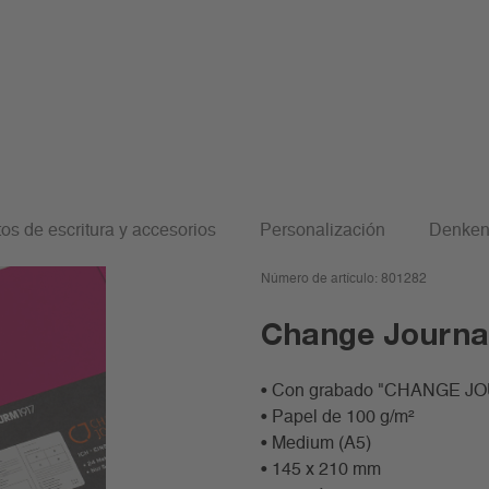
n
os de escritura y accesorios
Personalización
Denken
Número de artículo:
801282
Change Journa
• Con grabado "CHANGE JOU
• Papel de 100 g/m²
• Medium (A5)
• 145 x 210 mm